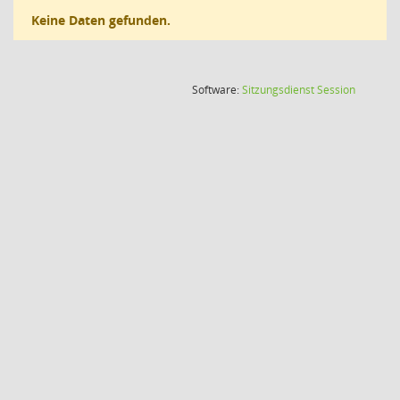
Keine Daten gefunden.
(Wird in
Software:
Sitzungsdienst
Session