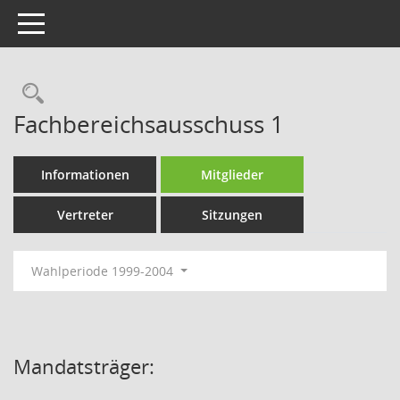
Toggle navigation
Rechercheauswahl
Fachbereichsausschuss 1
Informationen
Mitglieder
Vertreter
Sitzungen
Wahlperiode 1999-2004
Mandatsträger: