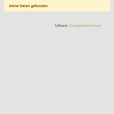
Keine Daten gefunden.
(Wird in
Software:
Sitzungsdienst
Session