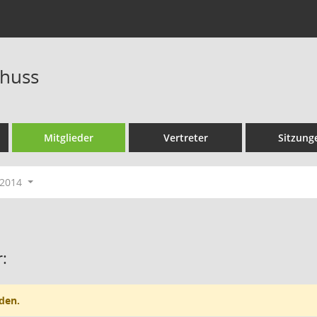
huss
Mitglieder
Vertreter
Sitzung
-2014
:
den.