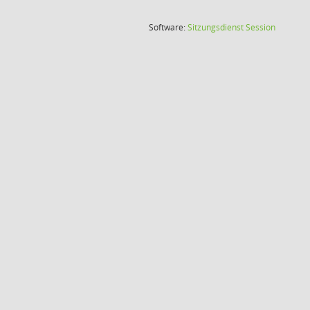
(Wird in
Software:
Sitzungsdienst
Session