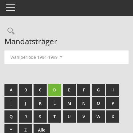
Toggle navigation
Rechercheauswahl
Mandatsträger
Wahlperiode 1994-1999
A
B
C
D
E
F
G
H
I
J
K
L
M
N
O
P
Q
R
S
T
U
V
W
X
Y
Z
Alle