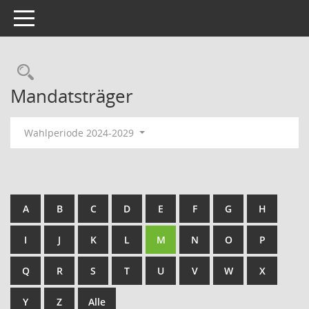
Toggle navigation
Rechercheauswahl
Mandatsträger
Wahlperiode 2024-2029
A
B
C
D
E
F
G
H
I
J
K
L
M
N
O
P
Q
R
S
T
U
V
W
X
Y
Z
Alle