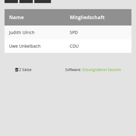
Name
Mitgliedschaft
Judith Ulrich
SPD
Uwe Unkelbach
CDU
(Wird in
2 Sätze
Software:
Sitzungsdienst
Session