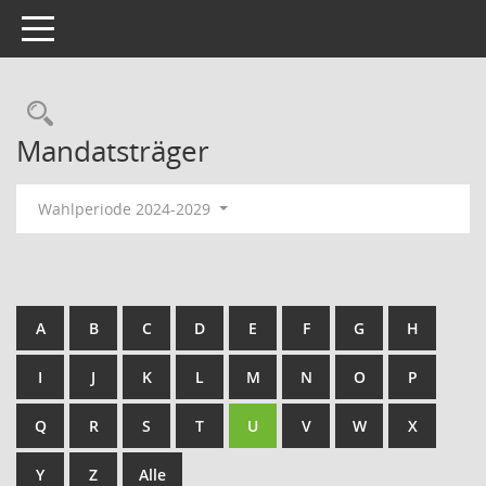
Toggle navigation
Rechercheauswahl
Mandatsträger
Wahlperiode 2024-2029
A
B
C
D
E
F
G
H
I
J
K
L
M
N
O
P
Q
R
S
T
U
V
W
X
Y
Z
Alle