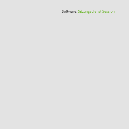
(Wird in
Software:
Sitzungsdienst
Session