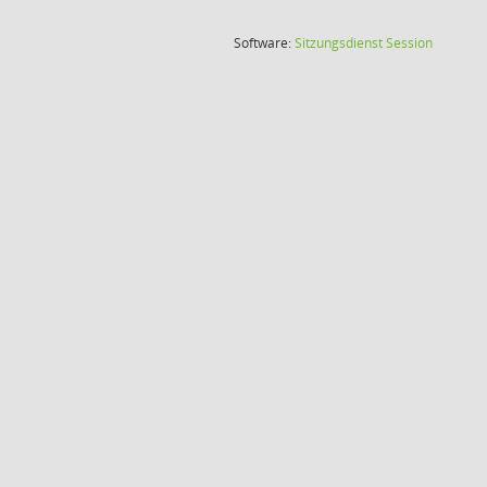
(Wird in
Software:
Sitzungsdienst
Session