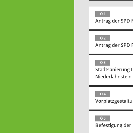
Ö 1
Antrag der SPD F
Ö 2
Antrag der SPD F
Ö 3
Stadtsanierung 
Niederlahnstein
Ö 4
Vorplatzgestalt
Ö 5
Befestigung der