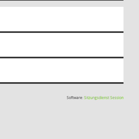
(Wird in
Software:
Sitzungsdienst
Session