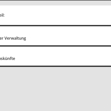
il:
er Verwaltung
uskünfte