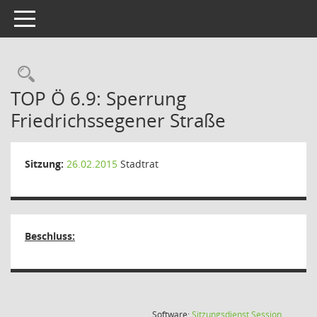
Toggle navigation
Rechercheauswahl
TOP Ö 6.9: Sperrung
Friedrichssegener Straße
Sitzung:
26.02.2015
Stadtrat
Beschluss:
(Wird in
Software:
Sitzungsdienst
Session