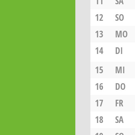
11
SA
12
SO
13
MO
14
DI
15
MI
16
DO
17
FR
18
SA