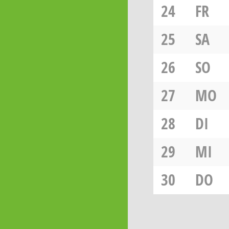
24
FR
25
SA
26
SO
27
MO
28
DI
29
MI
30
DO