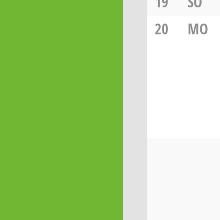
19
SO
20
MO