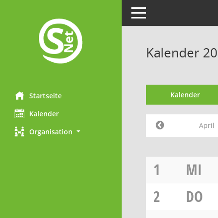
Toggle navigation
Kalender 20
Kalender
Startseite
Kalender
April
Organisation
1
MI
2
DO