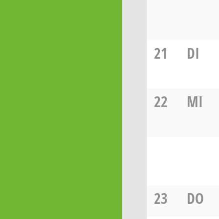
21
DI
22
MI
23
DO