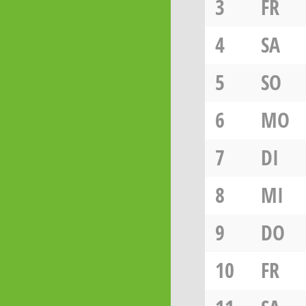
3
FR
4
SA
5
SO
6
MO
7
DI
8
MI
9
DO
10
FR