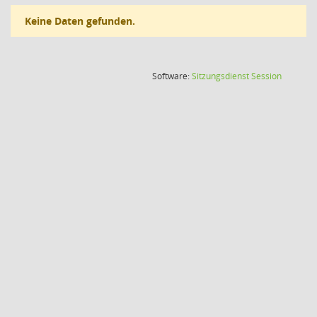
Keine Daten gefunden.
(Wird in
Software:
Sitzungsdienst
Session