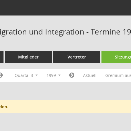
igration und Integration - Termine 1
Mitglieder
Vertreter
Sitzung
Quartal 3
1999
Aktuell
Gremium au
den.