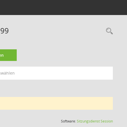
999
Rec
en
swählen
(Wird in
Software:
Sitzungsdienst
Session