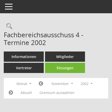
Toggle navigation
Rechercheauswahl
Fachbereichsausschuss 4 -
Termine 2002
Informationen
Mitglieder
Vertreter
Sitzungen
Monat
November
2002
Aktuell
Gremium auswählen