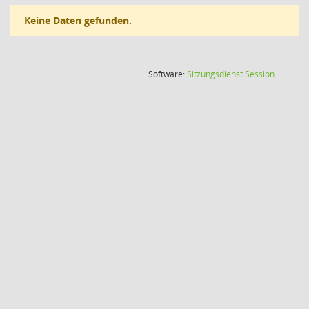
Keine Daten gefunden.
(Wird in
Software:
Sitzungsdienst
Session