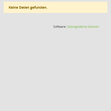
Keine Daten gefunden.
(Wird in
Software:
Sitzungsdienst
Session