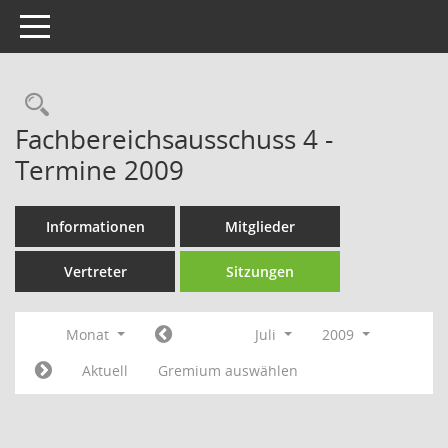
Toggle navigation
Rechercheauswahl
Fachbereichsausschuss 4 -
Termine 2009
Informationen
Mitglieder
Vertreter
Sitzungen
Monat
Juli
2009
Aktuell
Gremium auswählen