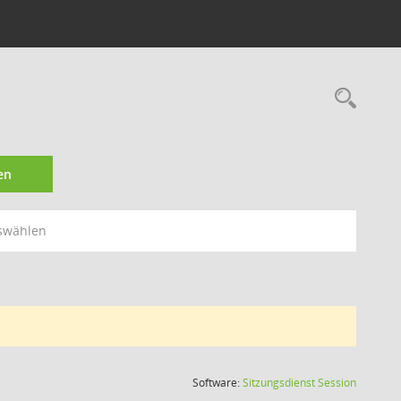
Rec
en
swählen
(Wird in
Software:
Sitzungsdienst
Session