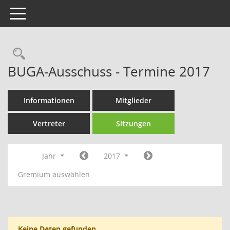
Toggle navigation
Rechercheauswahl
BUGA-Ausschuss - Termine 2017
Informationen
Mitglieder
Vertreter
Sitzungen
Jahr
2017
Gremium auswählen
Keine Daten gefunden.