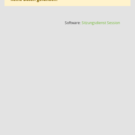
(Wird in
Software:
Sitzungsdienst
Session