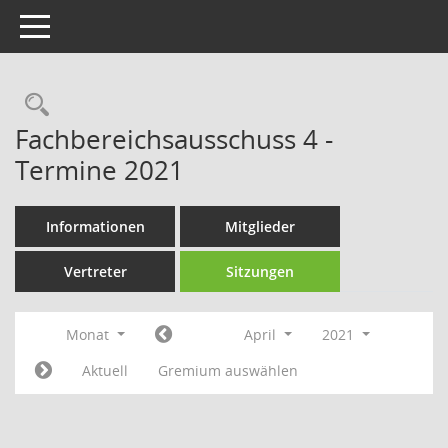
Toggle navigation
Rechercheauswahl
Fachbereichsausschuss 4 -
Termine 2021
Informationen
Mitglieder
Vertreter
Sitzungen
Monat
April
2021
Aktuell
Gremium auswählen