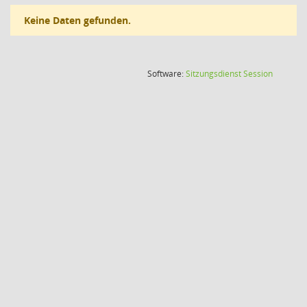
Keine Daten gefunden.
(Wird in
Software:
Sitzungsdienst
Session