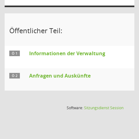
Öffentlicher Teil:
Informationen der Verwaltung
Ö 1
Anfragen und Auskünfte
Ö 2
(Wird in
Software:
Sitzungsdienst
Session