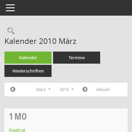
Toggle navigation
Rechercheauswahl
Kalender 2010 März
Kalender
Termine
Niederschriften
März
2010
Aktuell
1
MO
Stadtrat