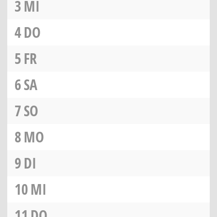
3
MI
4
DO
5
FR
6
SA
7
SO
8
MO
9
DI
10
MI
11
DO