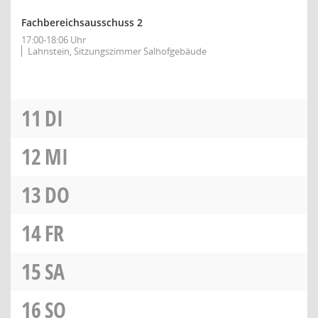
Fachbereichsausschuss 2
17:00-18:06 Uhr
Lahnstein, Sitzungszimmer Salhofgebäude
11
DI
12
MI
13
DO
14
FR
15
SA
16
SO