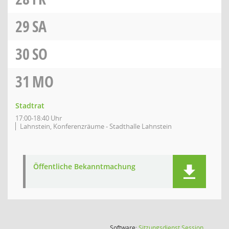
29
SA
30
SO
31
MO
Stadtrat
17:00-18:40 Uhr
Lahnstein, Konferenzräume - Stadthalle Lahnstein
Öffentliche Bekanntmachung
(Wird in
Software:
Sitzungsdienst
Session