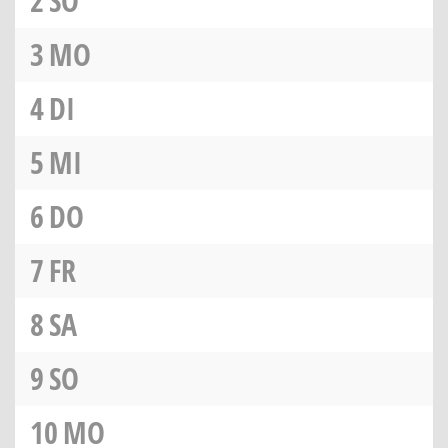
2
SO
3
MO
4
DI
5
MI
6
DO
7
FR
8
SA
9
SO
10
MO