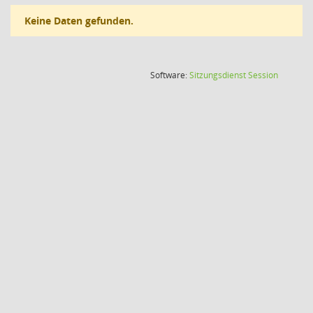
Keine Daten gefunden.
(Wird in
Software:
Sitzungsdienst
Session