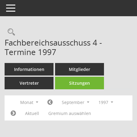
Toggle navigation
Rechercheauswahl
Fachbereichsausschuss 4 -
Termine 1997
Informationen
Mitglieder
Vertreter
Sitzungen
Monat
September
1997
Aktuell
Gremium auswählen