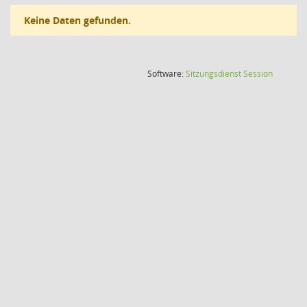
Keine Daten gefunden.
(Wird in
Software:
Sitzungsdienst
Session