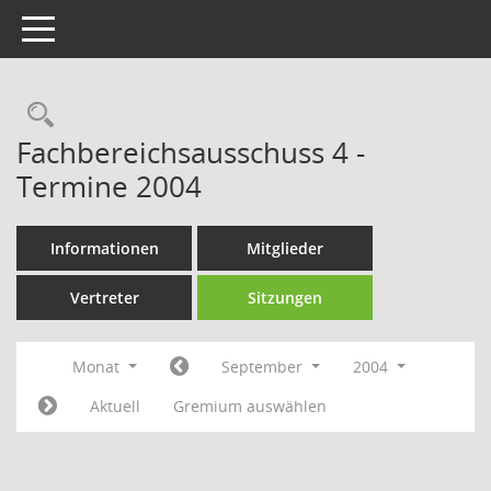
Toggle navigation
Rechercheauswahl
Fachbereichsausschuss 4 -
Termine 2004
Informationen
Mitglieder
Vertreter
Sitzungen
Monat
September
2004
Aktuell
Gremium auswählen