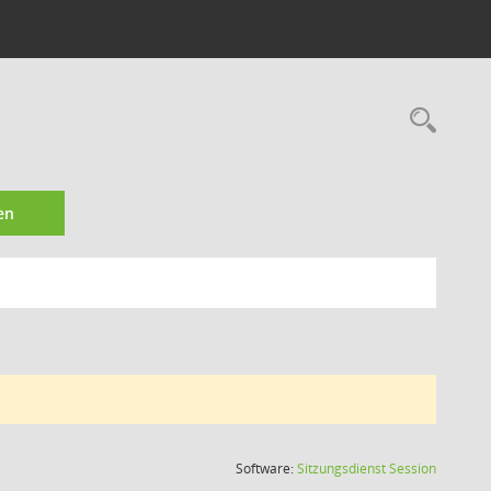
Rec
en
(Wird in
Software:
Sitzungsdienst
Session