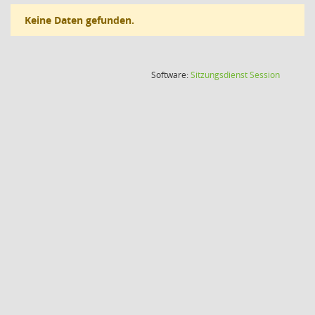
Keine Daten gefunden.
(Wird in
Software:
Sitzungsdienst
Session