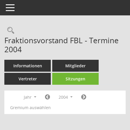
Toggle navigation
Rechercheauswahl
Fraktionsvorstand FBL - Termine
2004
Informationen
Mitglieder
Vertreter
Sitzungen
Jahr
2004
Gremium auswählen