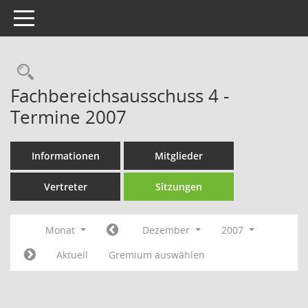
Toggle navigation
Rechercheauswahl
Fachbereichsausschuss 4 -
Termine 2007
Informationen
Mitglieder
Vertreter
Sitzungen
Monat
Dezember
2007
Aktuell
Gremium auswählen