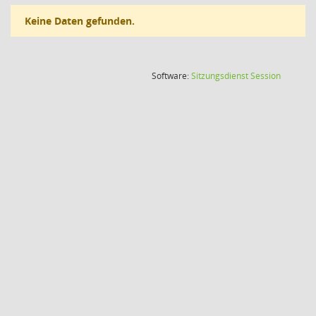
Keine Daten gefunden.
(Wird in
Software:
Sitzungsdienst
Session