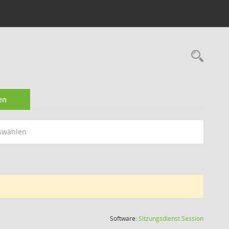
Rec
en
swählen
(Wird in
Software:
Sitzungsdienst
Session