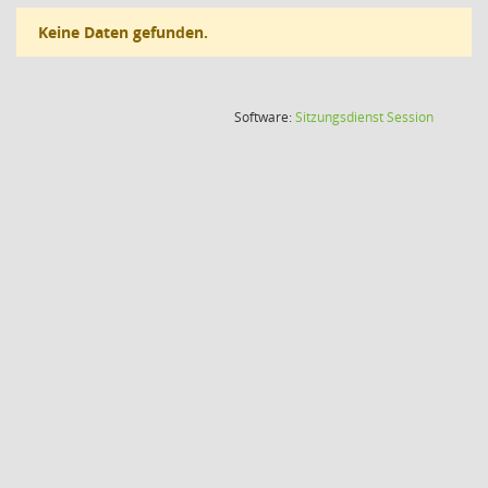
Keine Daten gefunden.
(Wird in
Software:
Sitzungsdienst
Session