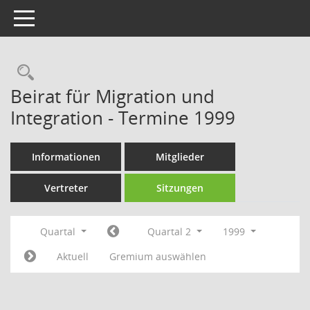
Toggle navigation
Rechercheauswahl
Beirat für Migration und
Integration - Termine 1999
Informationen
Mitglieder
Vertreter
Sitzungen
Quartal
Quartal 2
1999
Aktuell
Gremium auswählen