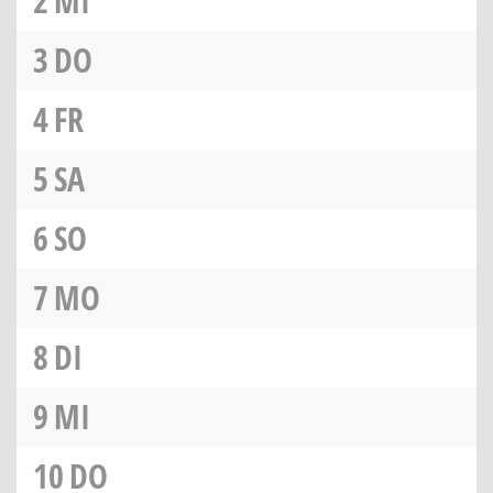
2
MI
3
DO
4
FR
5
SA
6
SO
7
MO
8
DI
9
MI
10
DO