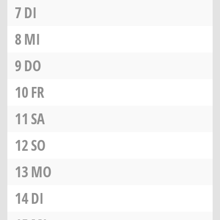
7
DI
8
MI
9
DO
10
FR
11
SA
12
SO
13
MO
14
DI