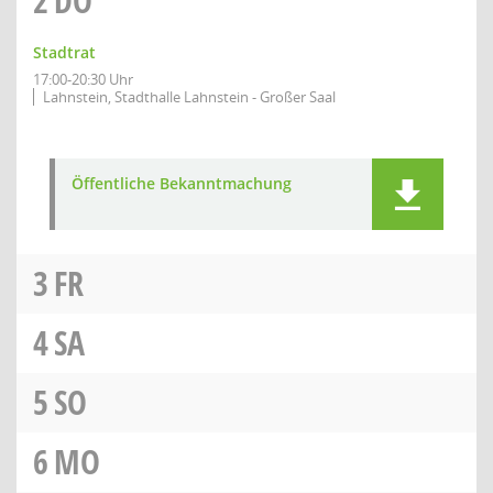
2
DO
Stadtrat
17:00-20:30 Uhr
Lahnstein, Stadthalle Lahnstein - Großer Saal
Öffentliche Bekanntmachung
3
FR
4
SA
5
SO
6
MO