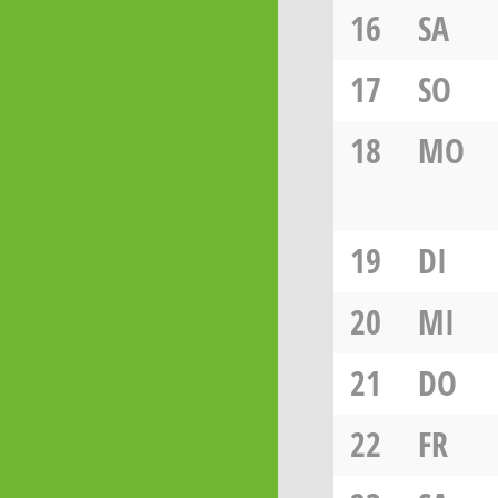
16
SA
17
SO
18
MO
19
DI
20
MI
21
DO
22
FR