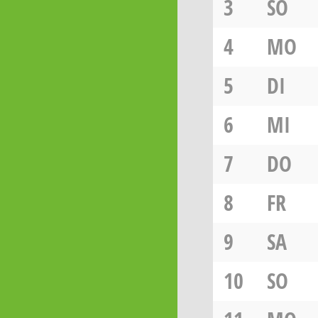
3
SO
4
MO
5
DI
6
MI
7
DO
8
FR
9
SA
10
SO