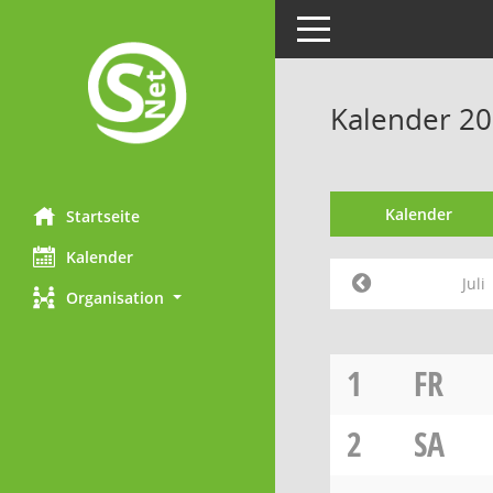
Toggle navigation
Kalender 202
Kalender
Startseite
Kalender
Juli
Organisation
1
FR
2
SA