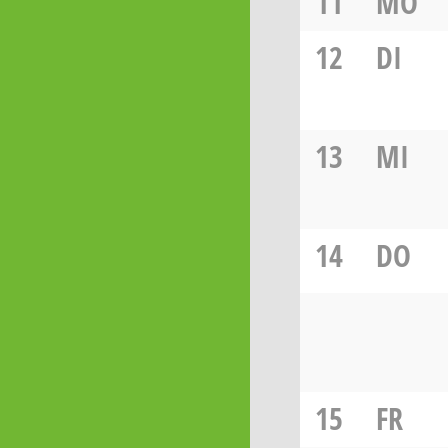
11
MO
12
DI
13
MI
14
DO
15
FR