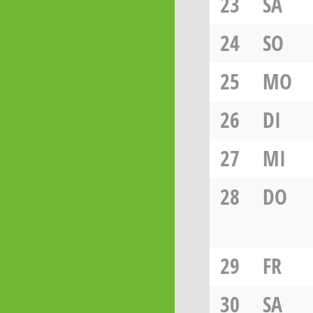
23
SA
24
SO
25
MO
26
DI
27
MI
28
DO
29
FR
30
SA