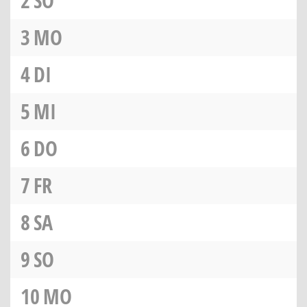
2
SO
3
MO
4
DI
5
MI
6
DO
7
FR
8
SA
9
SO
10
MO