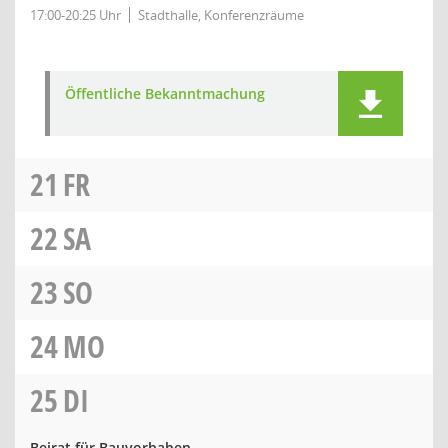
17:00-20:25 Uhr
Stadthalle, Konferenzräume
Öffentliche Bekanntmachung
21
FR
22
SA
23
SO
24
MO
25
DI
Beirat für Bauvorhaben