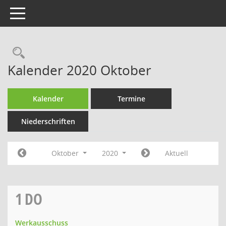
Toggle navigation
Rechercheauswahl
Kalender 2020 Oktober
Kalender
Termine
Niederschriften
Oktober
2020
Aktuell
1
DO
Werkausschuss