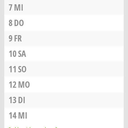
7
MI
8
DO
9
FR
10
SA
11
SO
12
MO
13
DI
14
MI