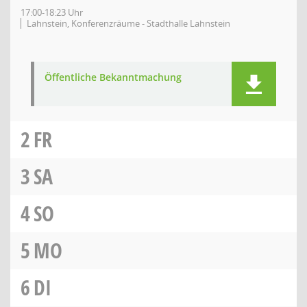
17:00-18:23 Uhr
Lahnstein, Konferenzräume - Stadthalle Lahnstein
Öffentliche Bekanntmachung
2
FR
3
SA
4
SO
5
MO
6
DI