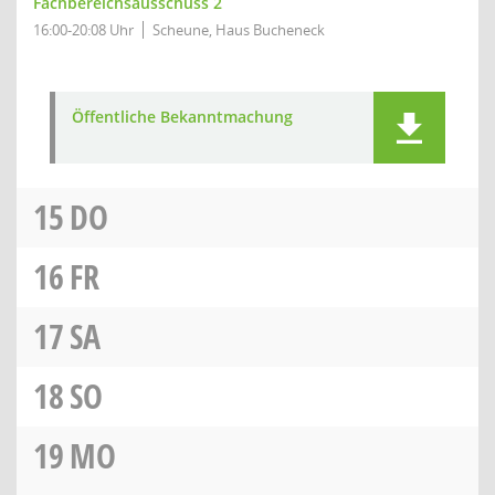
Fachbereichsausschuss 2
16:00-20:08 Uhr
Scheune, Haus Bucheneck
Öffentliche Bekanntmachung
15
DO
16
FR
17
SA
18
SO
19
MO