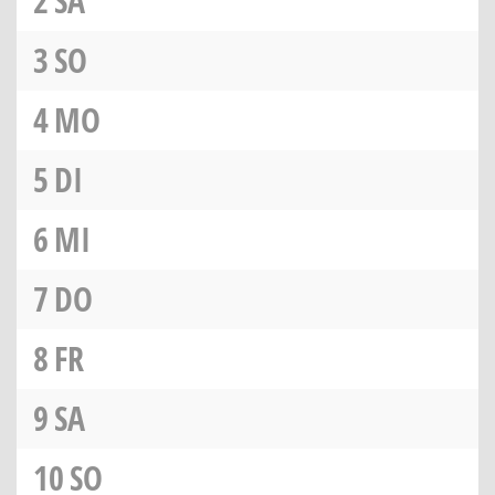
2
SA
3
SO
4
MO
5
DI
6
MI
7
DO
8
FR
9
SA
10
SO